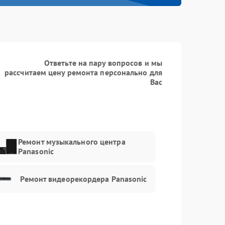
Заказать
1200 рублей
Заказать
1600 рублей
Ответьте на пару вопросов и мы
рассчитаем цену ремонта персонально для
Заказать
1200 рублей
Вас
Заказать
1200 рублей
Заказать
1200 рублей
Ремонт музыкального центра
Panasonic
Заказать
1200 рублей
Заказать
1500 рублей
Ремонт видеорекордера Panasonic
Заказать
1500 рублей