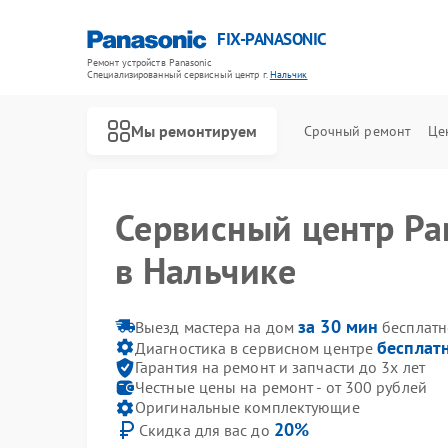
FIX-PANASONIC
Ремонт устройств Panasonic
Специализированный cервисный центр г.
Нальчик
Мы ремонтируем
Срочный ремонт
Це
Сервисный центр Pa
в Нальчике
за 30 мин
Выезд мастера на дом
бесплатн
бесплат
Диагностика в сервисном центре
Гарантия на ремонт и запчасти до 3х лет
Честные цены на ремонт - от 300 рублей
Оригинальные комплектующие
20%
Скидка для вас до
Ремонт телевизоров Panasonic
Ремонт видеокамер Panasonic
Ремонт музыкальных центров Panasonic
Ремонт фотоаппаратов Panasonic
Ремонт видеорекордеров Panasonic
Ремонт автомагнитол Panasonic
Ремонт акустических систем Panasonic
Ремонт интерактивных панелей Panasonic
Ремонт кондиционеров Panasonic
Ремонт холодильников Panasonic
Ремонт парогенераторов Panasonic
Ремонт микроволновых печей Panasonic
Ремонт массажных кресел Panasonic
Ремонт сплит-систем Panasonic