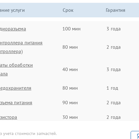
ние услуги
Срок
Гарантия
удиоразъема
100 мин
3 года
нтроллера питания
80 мин
2 года
нтроллера)
аты обработки
40 мин
3 года
нала
редохранителя
80 мин
1 год
зъема питания
90 мин
2 года
зистора
30 мин
2 года
гнальной платы
100 мин
3 года
 учета стоимости запчастей.