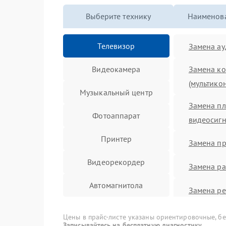
Выберите технику
Наименова
Телевизор
Замена а
Видеокамера
Замена ко
(мультико
Музыкальный центр
Замена пл
Фотоаппарат
видеосиг
Принтер
Замена п
Видеорекордер
Замена ра
Автомагнитола
Замена ре
Акустическая система
Замена си
Цены в прайс-листе указаны ориентировочные, без
Записывайтесь на бесплатную диагностику.